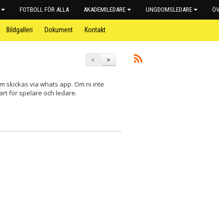
FOTBOLL FÖR ALLA
AKADEMILEDARE
UNGDOMSLEDARE
ÖV
Bildgalleri
Dokument
Kontakt
<
>
m skickas via whats app. Om ni inte
art för spelare och ledare.