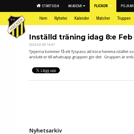
STARTSIDA
AKADEMI
FLICKOR
POJKAR
Hem
Nyheter
Kalender
Matcher
Truppen
Inställd träning idag 8:e Feb
2024-02-08 14:47
Tjejerna kommer få ett fyspass att köra hemma istället so
anslutit er till whatsapp gruppen gör det. Gruppen är enb
Nyhetsarkiv