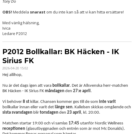
Tony Do
OBS!
Meddela
snarast
om du inte kan så att vi kan hitta ersättare!
Med vänlig hälsning,
Ivica
Ledare P2012
P2012 Bollkallar: BK Häcken - IK
Sirius FK
2026-04-20 15:02
Hej allihop,
Nu är det dags igen att vara
bollkallar
. Det är Allsvenska herr-matchen
BK Häcken - IK Sirius FK
måndagen
den
27:e april
.
Vi behöver
8 st
killar. Chansen kommer ges till de som
inte varit
bollkallar innan eller varit det
länge sen
. Kallelsen skickas omgående och
sista svarsdagen
blir
torsdagen
den
23 april
, kl. 20:00.
Matchen startar 19:00 och vi samlas
17:45
utanför Nordic Wellness
receptionen
(glasutbyggnaden och entrén som är mot Mc Donalds).