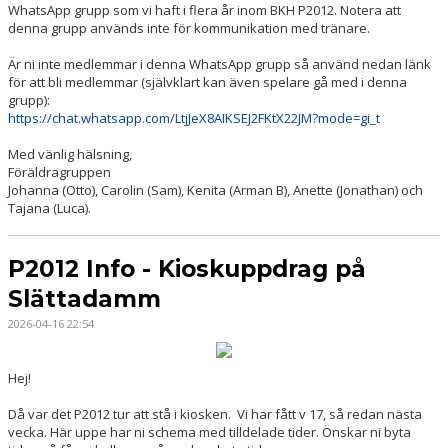
WhatsApp grupp som vi haft i flera år inom BKH P2012. Notera att
denna grupp används inte för kommunikation med tränare.
Är ni inte medlemmar i denna WhatsApp grupp så använd nedan länk
för att bli medlemmar (självklart kan även spelare gå med i denna
grupp):
https://chat.whatsapp.com/LtjJeX8AIKSEJ2FKtX22JM?mode=gi_t
Med vänlig hälsning,
Föräldragruppen
Johanna (Otto), Carolin (Sam), Kenita (Arman B), Anette (Jonathan) och
Tajana (Luca).
P2012 Info - Kioskuppdrag på
Slättadamm
2026-04-16 22:54
Hej!
Då var det P2012 tur att stå i kiosken. Vi har fått v 17, så redan nästa
vecka. Här uppe har ni schema med tilldelade tider. Önskar ni byta