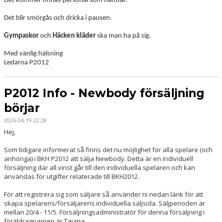
Det kommer finnas personal som hämtar.
Det blir smörgås och dricka i pausen.
Gympaskor
och
Häcken kläder
ska man ha på sig.
Med vänlig hälsning
Ledarna P2012
P2012 Info - Newbody försäljning
börjar
2026-04-19 22:28
Hej,
Som tidigare informerat så finns det nu möjlighet för alla spelare (och
anhöriga) i BKH P2012 att sälja Newbody. Detta är en individuell
försäljning där all vinst går till den individuella spelaren och kan
användas för utgifter relaterade till BKH2012.
För att registrera sig som säljare så använder ni nedan länk för att
skapa spelarens/försäljarens individuella säljsida. Säljperioden är
mellan 20/4 - 11/5. Försäljningsadministratör för denna försäljning i
föräldragruppen är Tajana.