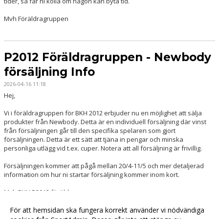
tider, så får ni kolla om någon kan byta tid.
Mvh Föräldragruppen
P2012 Föräldragruppen - Newbody
försäljning Info
2026-04-16 11:18
Hej,
Vi i föräldragruppen för BKH 2012 erbjuder nu en möjlighet att sälja
produkter från
Newbody. Detta är en individuell försäljning där vinst
från försäljningen går till den specifika spelaren som gjort
försäljningen. Detta är ett sätt att tjäna in pengar och minska
personliga utlägg vid t.ex. cuper. Notera att all försäljning är frivillig.
Försäljningen kommer att pågå mellan 20/4-11/5 och mer detaljerad
information om hur ni startar försäljning kommer inom kort.
Mvh BKH P2012 föräldragrupp
Johanna (Otto), Carolin (Sam), Tajana (Luca), Kenita (Arman B), Anette
(Jonathan).
För att hemsidan ska fungera korrekt använder vi nödvändiga