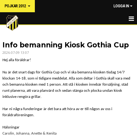
POJKAR 2012
LOGGA IN
HEM
Info bemanning Kiosk Gothia Cup
NYHETER
2026-07-09 13:07
KALENDER
Hej alla föräldrar!
MATCHER
Nu är det snart dags för Gothia Cup och vi ska bemanna kiosken tisdag 14/7
klockan 14-18, som vi tidigare meddelat. Alla som deltar i Gothia skall vara med
TRUPPEN
och bemanna kiosken med 1 person. Att stå i kiosken innebär försäljning, städ
runt planerna, att vara planvärd och sedan stänga och plocka undan kiosk
BILDGALLERI
inklusive rengöra grillar.
Har ni några funderingar är det bara att höra av er till någon av oss i
DOKUMENT
föräldraföreningen.
KONTAKT
Hälsningar
Carolin, Johanna, Anette & Kenita