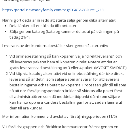
https://portal.newbodyfamily.com/reg/TGXTAZG?ut=1_213
När ni gjort detta är ni redo att starta sälja genom olika alternativ:
Dela länken till er säljsida till kontakter
Sälja genom katalog (katalog kommer delas ut på träningen på
tisdag 21/4).
Leverans av det kunderna beställer sker genom 2 alterantiv:
Vid onlinebeställning så kan köparen välja "direkt leverans" och
då levereras paketet hem till köparen direkt. Notera att det är
gratis leverans vid beställning av 3 eller 4 paket. (MYCKET SMIDIGT!)
Vid köp via katalog alternativt vid onlinebeställning där icke direkt
leverans så är det ni som säljare som ansvarar för att leverera
beställningarna och ta betalt av köparna. Processen går då till som
så att när försäljningsperioden är klar så skickas alla paket först
till administratören som då meddelar tidpunkt då ni som säljare
kan hämta upp era kunders beställningar för att sedan lämna ut
dem till era kunder.
Mer information kommer vid avslut av försäljningsperioden (11/5).
Vi i föräldragruppen och föräldrar kommunicerar främst genom en