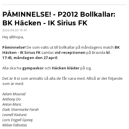
PÅMINNELSE! - P2012 Bollkallar:
BK Häcken - IK Sirius FK
2026-04-26 19:41
Hej allihopa,
Påminnelse!
De som valts ut till bollkallar på måndagens match
BK
Häcken - IK Sirius FK
samlas
vid receptionen
på Bravida
kl.
17:45,
måndagen den 27 april.
Alla ska ha
gympaskor
och
Häcken kläder
på sig.
Det är 8 st som anmälts så alla de får vara med. Alltså är det följande
som är med:
Adam Mourad
Anthony Do
Anton Maric
Daib Sharmarke Farah
Leonell Kadunic
Loris Engjell Gjonaj
Milian Faltsetas