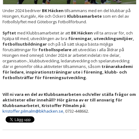
Under 2024 bedriver
BK Häcken
tillsammans med en del klubbar på
Hisingen, Kungälv, Ale och Öckerö
Klubbsamarbete
som en del av
Fotbollslyftet med Göteborgs Fotbollförbund.
Syftet
med Klubbsamarbetet är att
BK Häcken
vill ta ansvar för, och
hjälpa till med, utvecklingen av bra
föreningar, utvecklingsmiljöer,
fotbollsutbildningar
och på så sätt skapa bästa möjliga
förutsättningar för
fotbollsspelare
att utvecklas i alla åldrar på
Hisingen med omnejd. Under 2024 är arbetet indelat i tre delar,
organisation-, klubbutveckling, ledarutveckling och spelarutveckling
där vi genomför olika aktiviteter tillsammans, såsom
tränarakademi
för ledare, inspirationsträningar ute i förening, klubb- och
fotbollsträffar för föreningsutveckling.
Vill ni vara en del av Klubbsamarbeten och/eller ställa frågor om
aktiviteter eller innehåll? Hör gärna av er till ansvarig för
Klubbsamarbetet, Kristoffer Pilmalm på:
kristoffer.pilmalm@bkhacken.se,
0732-448662.