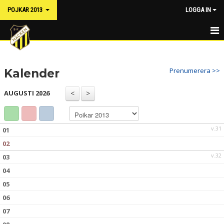
POJKAR 2013
LOGGA IN
HEM
Prenumerera >>
Kalender
NYHETER
AUGUSTI 2026
KALENDER
MATCHER
v.31
01
TRUPPEN
02
v.32
03
GÄSTBOK
04
BILDGALLERI
05
06
DOKUMENT
07
KONTAKT